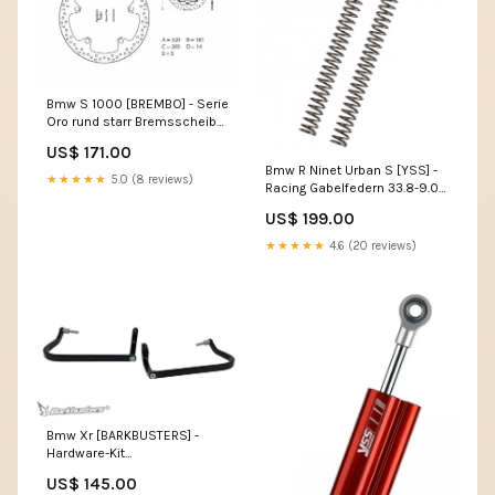
Bmw S 1000 [BREMBO] - Serie
Oro rund starr Bremsscheibe
Ducati Multistrada 1260
US$ 171.00
Bmw R Ninet Urban S [YSS] -
★★★★★
5.0 (8 reviews)
Racing Gabelfedern 33.8-9.0-
260 Suzuki LS 650 NP41B
US$ 199.00
★★★★★
4.6 (20 reviews)
Bmw Xr [BARKBUSTERS] -
Hardware-Kit
Zweipunktbefestigung Suzuki
US$ 145.00
GN 125