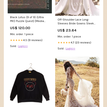
Black Lotus (9 of 9) (Ultra
Off-Shoulder Lace Long-
PRO Puzzle Quest) [Media
Sleeves Bride Gowns Sleek
Promos] BW65
Satin Mermaid Wedding –
US$ 120.00
US$ 23.64
Laxag
Min. order: 1 piece
Min. order: 1 piece
4.5 (9 reviews)
★★★★★
4.7 (23 reviews)
★★★★★
Sold :
Login>>
Sold :
Login>>