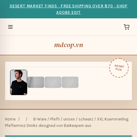
DESERT MARKET FINDS · FREE SHIPPING OVER $70 · SHOP
ADOBE EDIT
mdcop.vn
ADOBE
PICK
Home
/
/
B-Ware / Pfeffi / unisex / schwarz / XXL Kuemmerling
Pfefferminz Drinks designed von Barkeepern aus