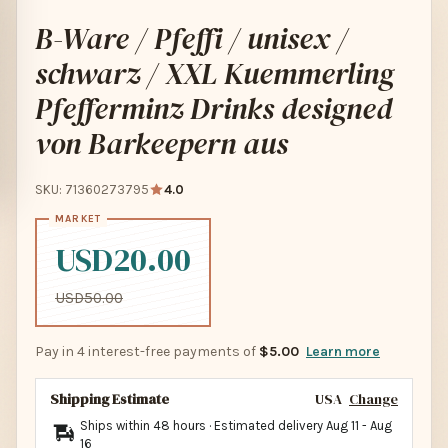
B-Ware / Pfeffi / unisex /
schwarz / XXL Kuemmerling
Pfefferminz Drinks designed
von Barkeepern aus
SKU: 71360273795
4.0
USD20.00
USD50.00
Pay in 4 interest-free payments of
$5.00
Learn more
Shipping Estimate
USA
Change
Ships within 48 hours · Estimated delivery
Aug 11
-
Aug
16