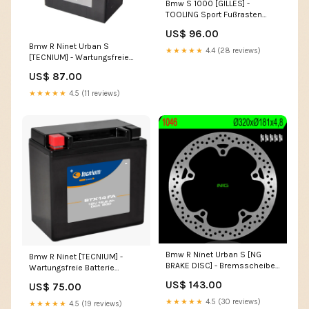
Bmw S 1000 [GILLES] -
TOOLING Sport Fußrasten
Schwarz BMW SYM Fiddle II
US$ 96.00
Bmw R Ninet Urban S
★★★★★
4.4 (28 reviews)
[TECNIUM] - Wartungsfreie
Batterie mit Säurepack -
US$ 87.00
BTX14AH-BS Aprilia RSV 1000
R
★★★★★
4.5 (11 reviews)
Bmw R Ninet Urban S [NG
Bmw R Ninet [TECNIUM] -
BRAKE DISC] - Bremsscheibe
Wartungsfreie Batterie
rund starr Bmw R Ninet Urban
Werkseitig aktiviert - BTX14
US$ 143.00
US$ 75.00
S
MGT1-253
★★★★★
4.5 (30 reviews)
★★★★★
4.5 (19 reviews)