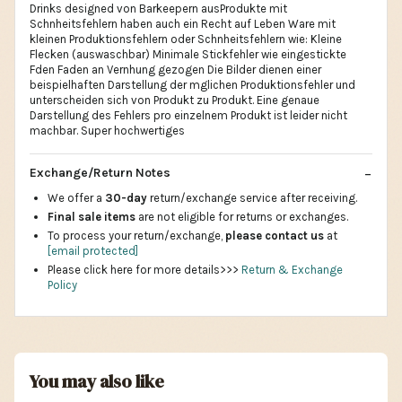
Drinks designed von Barkeepern ausProdukte mit
Schnheitsfehlern haben auch ein Recht auf Leben Ware mit
kleinen Produktionsfehlern oder Schnheitsfehlern wie: Kleine
Flecken (auswaschbar) Minimale Stickfehler wie eingestickte
Fden Faden an Vernhung gezogen Die Bilder dienen einer
beispielhaften Darstellung der mglichen Produktionsfehler und
unterscheiden sich von Produkt zu Produkt. Eine genaue
Darstellung des Fehlers pro einzelnem Produkt ist leider nicht
machbar. Super hochwertiges
Exchange/Return Notes
We offer a
30-day
return/exchange service after receiving.
Final sale items
are not eligible for returns or exchanges.
To process your return/exchange,
please contact us
at
[email protected]
Please click here for more details>>>
Return & Exchange
Policy
You may also like