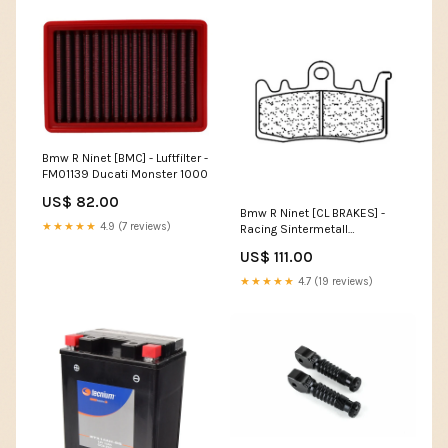
Bmw R Ninet [BMC] - Luftfilter -
FM01139 Ducati Monster 1000
US$ 82.00
Bmw R Ninet [CL BRAKES] -
★★★★★
4.9 (7 reviews)
Racing Sintermetall
Bremsbeläge - 1232C60
US$ 111.00
Harley Davidson Sportster
Evo 883/1200 (Custom
★★★★★
4.7 (19 reviews)