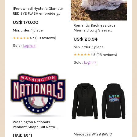
[Pre-owned] Hysteric Glamour
RED EYE FLASH embroidery
oversized sweatshirt
US$ 170.00
01243CS05 COMME des
Romantic Backless Lace
GARCONS HOMME DEUX
Mermaid Long Sleeve
Min. order: 1 piece
Wedding Dress WD140 US12 /
4.7 (29 reviews)
★★★★★
US$ 20.94
White
Sold :
Login>>
Min. order: 1 piece
4.5 (23 reviews)
★★★★★
Sold :
Login>>
Washington Nationals
Pennant Shape Cut Retro
Design Carolina Panthers
Mercedes W128 BASIC
US$ 15.11
Picnic Time Collection