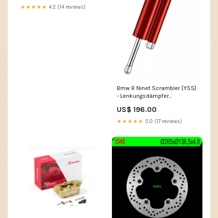
★★★★★
4.2 (14 reviews)
Bmw R Ninet Scrambler [YSS]
- Lenkungsdämpfer
Wettkampf 75 rot Ducati
US$ 196.00
Scrambler 800 Classic
★★★★★
5.0 (17 reviews)