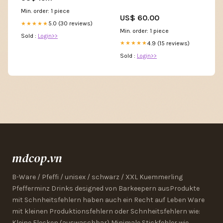
Min. order: 1 piece
US$ 60.00
5.0 (30 reviews)
★★★★★
Min. order: 1 piece
Sold :
Login>>
4.9 (15 reviews)
★★★★★
Sold :
Login>>
mdcop.vn
B-Ware / Pfeffi / unisex / schwarz / XXL Kuemmerling
Pfefferminz Drinks designed von Barkeepern ausProdukte
mit Schnheitsfehlern haben auch ein Recht auf Leben Ware
mit kleinen Produktionsfehlern oder Schnheitsfehlern wie:
Kleine Flecken (auswaschbar) Minimale Stickfehler wie