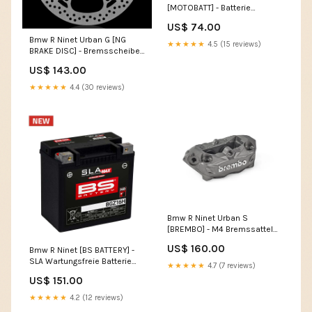
[MOTOBATT] - Batterie
MBTX12UHD, Schwarz Honda
US$ 74.00
CMX 250
Bmw R Ninet Urban G [NG
★★★★★
4.5 (15 reviews)
BRAKE DISC] - Bremsscheibe
rund starr Mehrzweckfett 100
US$ 143.00
CL - 400g Schmierfett
★★★★★
4.4 (30 reviews)
Bmw R Ninet Urban S
[BREMBO] - M4 Bremssattel
vorne links Titan Ø32mm
US$ 160.00
Bmw R Ninet [BS BATTERY] -
Harley Davidson Softail
SLA Wartungsfreie Batterie
Deluxe (Milwaukee-Eight
★★★★★
4.7 (7 reviews)
Werkseitig aktiviert - BGZ16H
107/114)
US$ 151.00
Harley-Davidson Softail
★★★★★
4.2 (12 reviews)