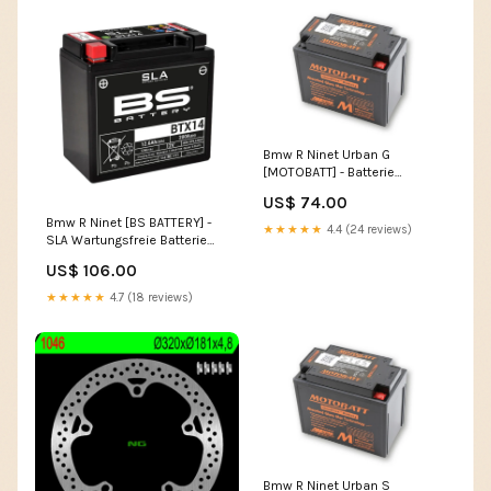
Bmw R Ninet Urban G
[MOTOBATT] - Batterie
MBTX12UHD, Schwarz SUZUKI
US$ 74.00
DL 800 V-STROM DE
Bmw R Ninet [BS BATTERY] -
★★★★★
4.4 (24 reviews)
SLA Wartungsfreie Batterie
Werkseitig aktiviert - BTX14
US$ 106.00
BMW R 1100 S R11S
★★★★★
4.7 (18 reviews)
Bmw R Ninet Urban S