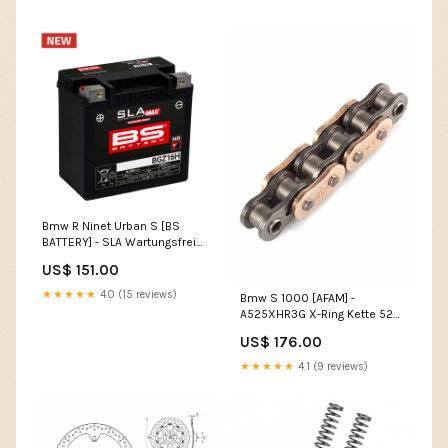
Bmw R Ninet Urban S [BS
BATTERY] - SLA Wartungsfreie
Batterie Werkseitig aktiviert -
US$ 151.00
BGZ16H KTM 990
SUPERMOTO T
★★★★★
4.0 (15 reviews)
Bmw S 1000 [AFAM] -
A525XHR3G X-Ring Kette 525
TRIUMPH STREET CUP
US$ 176.00
★★★★★
4.1 (9 reviews)