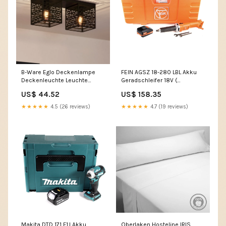
FEIN AGSZ 18-280 LBL Akku
B-Ware Eglo Deckenlampe
Geradschleifer 18V (
Deckenleuchte Leuchte
71230262000 ) Set im Koffer
Piedritas Zwei Schwarze
US$ 158.35
US$ 44.52
mit 3,0 Ah Akku - ohne Lader
Quaderschirme
TB - Zubehör
Kabelbinderzange
★★★★★
4.7 (19 reviews)
★★★★★
4.5 (26 reviews)
Makita DTD 171 F1J Akku
Oberlaken Hosteline IRIS