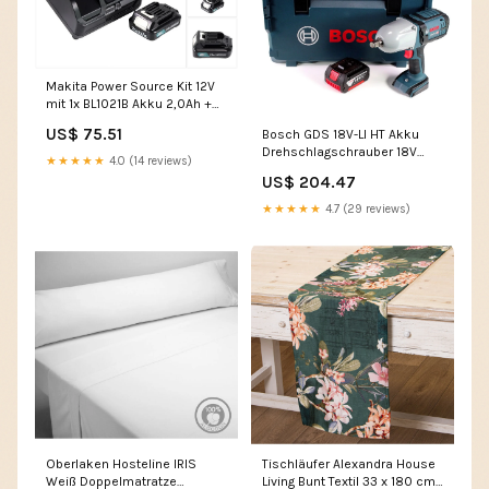
Makita Power Source Kit 12V
mit 1x BL1021B Akku 2,0Ah +
DC10SB Ladegerät L - English
US$ 75.51
Bosch GDS 18V-LI HT Akku
Drehschlagschrauber 18V
★★★★★
4.0 (14 reviews)
650 Nm ( 06019B1302 ) mit
US$ 204.47
3,0 Akku in L-Boxx - ohne
Lader S - shop
★★★★★
4.7 (29 reviews)
Oberlaken Hosteline IRIS
Tischläufer Alexandra House
Weiß Doppelmatratze
Living Bunt Textil 33 x 180 cm