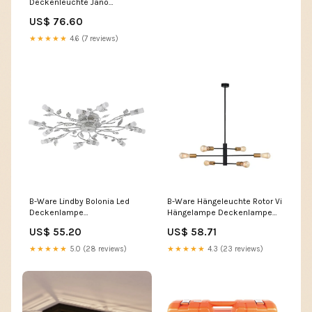
Deckenleuchte Jano
Deckenlampe Deckenlicht
US$ 76.60
Schwarz/Chrom
Sechsflammig Elektrisches
★★★★★
4.6 (7 reviews)
Spielzeug
B-Ware Lindby Bolonia Led
B-Ware Hängeleuchte Rotor Vi
Deckenlampe
Hängelampe Deckenlampe
Wohnzimmerleuchte
Deckenleuchte Lampe
US$ 55.20
US$ 58.71
Deckenlampe Deckenlicht
Leuchte 6 Fl. Windlicht
Led558 Beleuchtung >
★★★★★
5.0 (28 reviews)
★★★★★
4.3 (23 reviews)
Innenbeleuchtung >
Deckenlampen