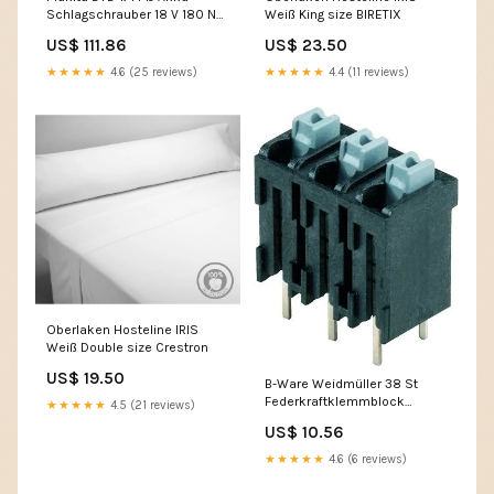
Schlagschrauber 18 V 180 Nm
Weiß King size BIRETIX
1/4" Brushless + 1x Akku 3,0
US$ 111.86
US$ 23.50
Ah + Makpac - ohne
Ladegerät W - rebook
★★★★★
4.6 (25 reviews)
★★★★★
4.4 (11 reviews)
Oberlaken Hosteline IRIS
Weiß Double size Crestron
US$ 19.50
B-Ware Weidmüller 38 St
Federkraftklemmblock
★★★★★
4.5 (21 reviews)
Anschlussklemme 1.5 Mm²
US$ 10.56
Siehe Text/Foto 648
★★★★★
4.6 (6 reviews)