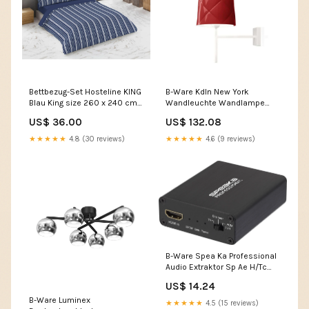
Bettbezug-Set Hosteline KING
B-Ware Kdln New York
Blau King size 260 x 240 cm
Wandleuchte Wandlampe
4 Stücke Sigma
Wandlicht Lampe Rot Lackiert
US$ 36.00
US$ 132.08
Gestell Weiß 2024-05-31
★★★★★
4.8 (30 reviews)
★★★★★
4.6 (9 reviews)
B-Ware Spea Ka Professional
Audio Extraktor Sp Ae H/Tc
04v2 Siehe Text/Foto
US$ 14.24
Omnitronic
B-Ware Luminex
★★★★★
4.5 (15 reviews)