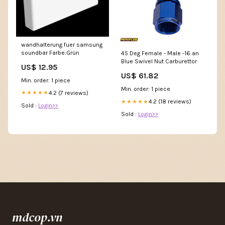
wandhalterung fuer samsung
soundbar Farbe:Grün
45 Deg Female - Male -16 an
Blue Swivel Nut Carburettor
US$ 12.95
US$ 61.82
Min. order: 1 piece
Min. order: 1 piece
4.2 (7 reviews)
★★★★★
4.2 (18 reviews)
★★★★★
Sold :
Login>>
Sold :
Login>>
mdcop.vn