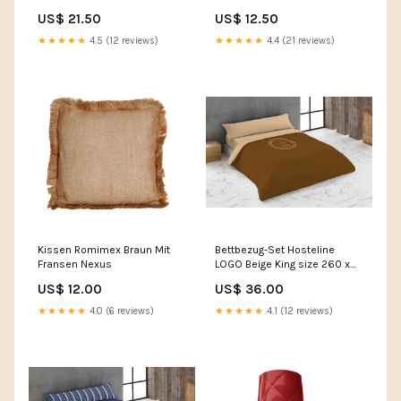
Eichhorn
rechteckig Hunter
US$ 21.50
US$ 12.50
★★★★★
4.5 (12 reviews)
★★★★★
4.4 (21 reviews)
Kissen Romimex Braun Mit
Bettbezug-Set Hosteline
Fransen Nexus
LOGO Beige King size 260 x
240 cm 4 Stücke category-
US$ 12.00
US$ 36.00
reference-2548
★★★★★
4.0 (6 reviews)
★★★★★
4.1 (12 reviews)