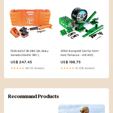
FEIN AGSZ 18-280 LBL Akku
SPAX Komplett Set für 10m²
Geradschleifer 18V (
Holz Terrasse - mit 400
71230262000 ) Set im Koffer
Schrauben, Kaiman Pro und
US$ 247.45
US$ 198.75
mit 2x 5,2 Ah High Power Akku
216-tlg System Zubehör C -
und Lader C - MULTI-ASIN
Ladegerät
★★★★★
4.6 (12 reviews)
★★★★★
4.1 (28 reviews)
Recommand Products