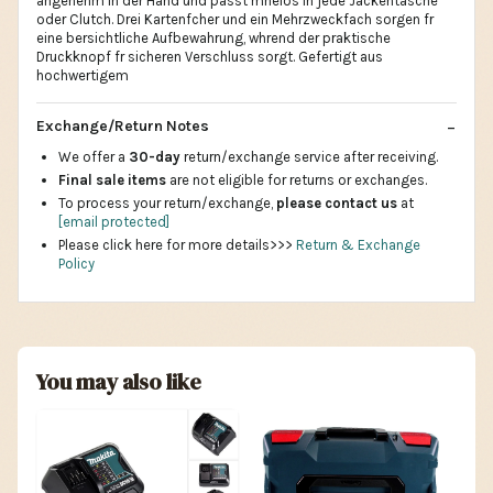
angenehm in der Hand und passt mhelos in jede Jackentasche
oder Clutch. Drei Kartenfcher und ein Mehrzweckfach sorgen fr
eine bersichtliche Aufbewahrung, whrend der praktische
Druckknopf fr sicheren Verschluss sorgt. Gefertigt aus
hochwertigem
Exchange/Return Notes
We offer a
30-day
return/exchange service after receiving.
Final sale items
are not eligible for returns or exchanges.
To process your return/exchange,
please contact us
at
[email protected]
Please click here for more details>>>
Return & Exchange
Policy
You may also like