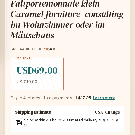
Faltportemonnaie klein
Caramel furniture_consulting
im Wohnzimmer oder im
Mäusehaus
SKU: 44319035362
4.9
USD69.00
USD110.00
Pay in 4 interest-free payments of
$17.25
Learn more
Shipping Estimate
USA
Change
Ships within 48 hours · Estimated delivery
Aug 9
-
Aug
14